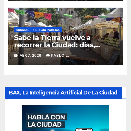
BARRIAL
ESPACIO PÚBLICO
Sabe la Tierra vuelve a
recorrer la Ciudad: días,
horarios y dónde encontrarla
ABR 7, 2026
PABLO L.
esta semana
BAX, La Inteligencia Artificial De La Ciudad