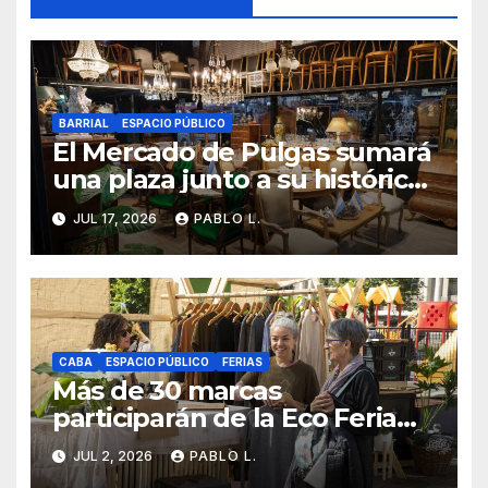
BARRIAL
ESPACIO PÚBLICO
El Mercado de Pulgas sumará
una plaza junto a su histórico
galpón
JUL 17, 2026
PABLO L.
CABA
ESPACIO PÚBLICO
FERIAS
Más de 30 marcas
participarán de la Eco Feria
Ofelia en Plaza Arenales
JUL 2, 2026
PABLO L.