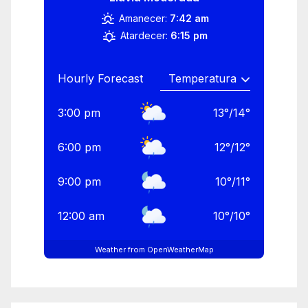
Amanecer:
7:42 am
Atardecer:
6:15 pm
Hourly Forecast
3:00 pm
13
°
/
14
°
6:00 pm
12
°
/
12
°
9:00 pm
10
°
/
11
°
12:00 am
10
°
/
10
°
Weather from OpenWeatherMap