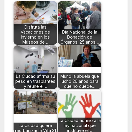
Disfruta las
Vacaciones de
Día Nacional de la
invierno en los
Donación de
Museos de…
Órganos: 25 años…
La Ciudad afirma su
Murió la abuela que
peso en trasplantes
luchó 26 años para
y reúne el…
que no quede…
La Ciudad adhirió a la
La Ciudad quiere
ley nacional que
reurbanizar la Villa 31
instituye el…