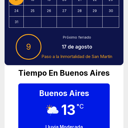
24
25
26
27
28
29
30
31
Próximo feriado
9
17 de agosto
Paso a la Inmortalidad de San Martín
Tiempo En Buenos Aires
Buenos Aires
13
°C
Lluvia Moderada