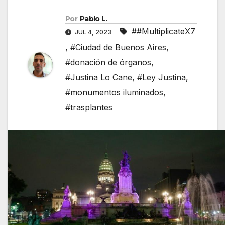
Por
Pablo L.
##MultiplicateX7
JUL 4, 2023
,
#Ciudad de Buenos Aires
,
#donación de órganos
,
#Justina Lo Cane
,
#Ley Justina
,
#monumentos iluminados
,
#trasplantes