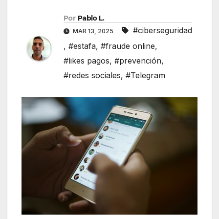
Por
Pablo L.
#ciberseguridad
MAR 13, 2025
,
#estafa
,
#fraude online
,
#likes pagos
,
#prevención
,
#redes sociales
,
#Telegram