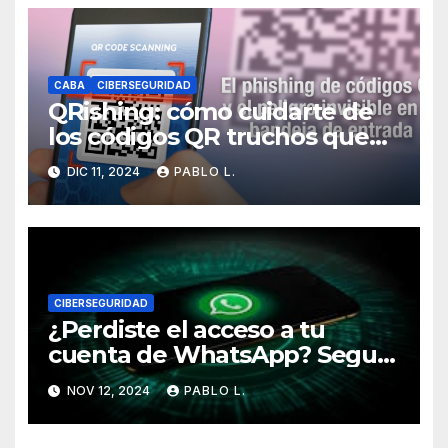
CABA
CIBERSEGURIDAD
QRishing: cómo cuidarte de
los códigos QR truchos que
circulan por la Ciudad
DIC 11, 2024
PABLO L.
CIBERSEGURIDAD
¿Perdiste el acceso a tu
cuenta de WhatsApp? Seguí
estos pasos para recuperarla
NOV 12, 2024
PABLO L.
y protegerte