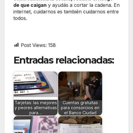
de que caigan
y ayudás a cortar la cadena. En
internet, cuidarnos es también cuidarnos entre
todos.
Post Views:
158
Entradas relacionadas:
Tarjetas: las mejores
Cuentas gratuitas
y peores alternativas
para consorcios en
para…
el Banco Ciudad