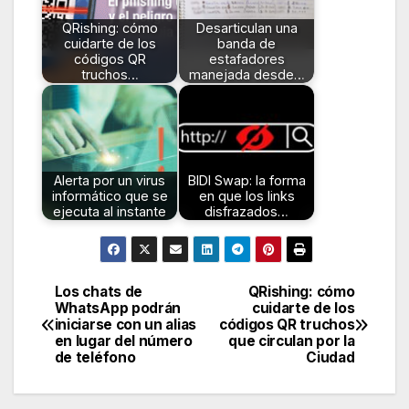
QRishing: cómo
Desarticulan una
cuidarte de los
banda de
códigos QR
estafadores
truchos…
manejada desde…
Alerta por un virus
BIDI Swap: la forma
informático que se
en que los links
ejecuta al instante
disfrazados…
Los chats de
QRishing: cómo
Navegación
WhatsApp podrán
cuidarte de los
iniciarse con un alias
códigos QR truchos
de
en lugar del número
que circulan por la
de teléfono
Ciudad
entradas