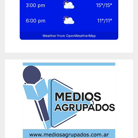
3:00 pm
15
°
/
15
°
6:00 pm
11
°
/
11
°
Weather from OpenWeatherMap