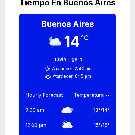
Tiempo En Buenos Aires
Buenos Aires
14
°C
Lluvia Ligera
Amanecer:
7:42 am
Atardecer:
6:15 pm
Hourly Forecast
9:00 am
13
°
/
14
°
12:00 pm
15
°
/
16
°