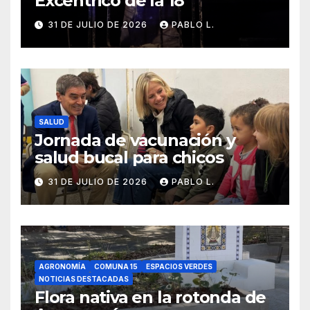
Excéntrico de la 18°
31 DE JULIO DE 2026
PABLO L.
SALUD
Jornada de vacunación y
salud bucal para chicos
31 DE JULIO DE 2026
PABLO L.
AGRONOMÍA
COMUNA 15
ESPACIOS VERDES
NOTICIAS DESTACADAS
Flora nativa en la rotonda de