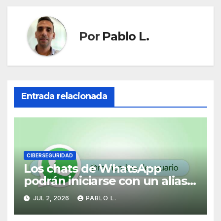
Por
Pablo L.
Entrada relacionada
CIBERSEGURIDAD
Los chats de WhatsApp
podrán iniciarse con un alias
en lugar del número de
JUL 2, 2026
PABLO L.
teléfono