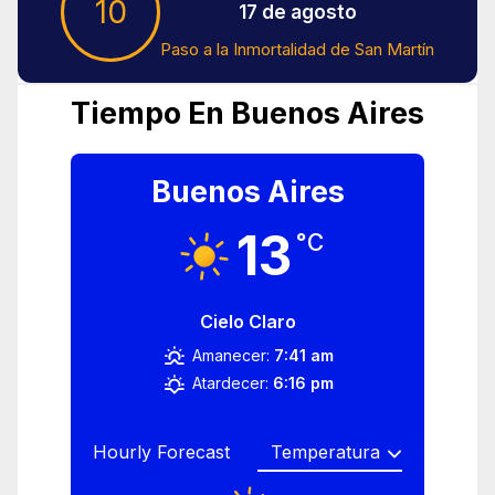
10
17 de agosto
Paso a la Inmortalidad de San Martín
Tiempo En Buenos Aires
Buenos Aires
13
°C
Cielo Claro
Amanecer:
7:41 am
Atardecer:
6:16 pm
Hourly Forecast