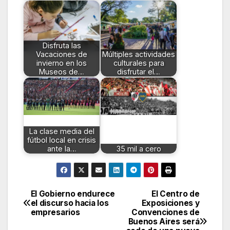
Disfruta las
Vacaciones de
Múltiples actividades
invierno en los
culturales para
Museos de…
disfrutar el…
La clase media del
fútbol local en crisis
ante la…
35 mil a cero
El Gobierno endurece
El Centro de
Navegación
el discurso hacia los
Exposiciones y
empresarios
Convenciones de
de
Buenos Aires será