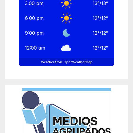
3:00 pm
13
°
/
13
°
6:00 pm
12
°
/
12
°
9:00 pm
12
°
/
12
°
12:00 am
12
°
/
12
°
Weather from OpenWeatherMap