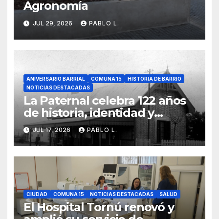
Agronomía
JUL 29, 2026
PABLO L.
ANIVERSARIO BARRIAL
COMUNA 15
HISTORIA DE BARRIO
NOTICIAS DESTACADAS
La Paternal celebra 122 años
de historia, identidad y
memoria barrial
JUL 17, 2026
PABLO L.
CIUDAD
COMUNA 15
NOTICIAS DESTACADAS
SALUD
El Hospital Tornú renovó y