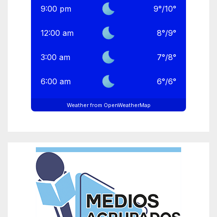
9:00 pm
9
°
/
10
°
12:00 am
8
°
/
9
°
3:00 am
7
°
/
8
°
6:00 am
6
°
/
6
°
Weather from OpenWeatherMap