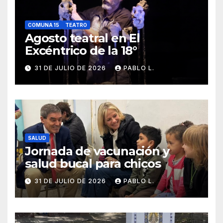
COMUNA 15
TEATRO
Agosto teatral en El
Excéntrico de la 18°
31 DE JULIO DE 2026
PABLO L.
SALUD
Jornada de vacunación y
salud bucal para chicos
31 DE JULIO DE 2026
PABLO L.