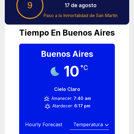
9
17 de agosto
Paso a la Inmortalidad de San Martín
Tiempo En Buenos Aires
Buenos Aires
10
°C
Cielo Claro
Amanecer:
7:40 am
Atardecer:
6:17 pm
Hourly Forecast