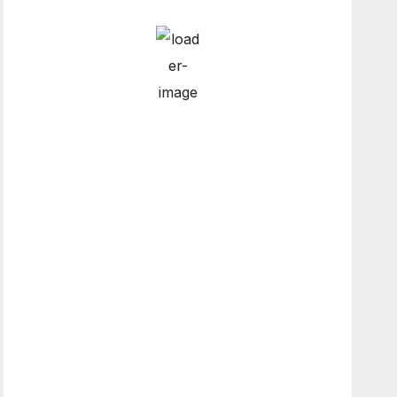
Hourly Forecast
6:00 pm
12
°
/
12
°
9:00 pm
11
°
/
11
°
12:00 am
10
°
/
10
°
3:00 am
8
°
/
8
°
Weather from OpenWeatherMap