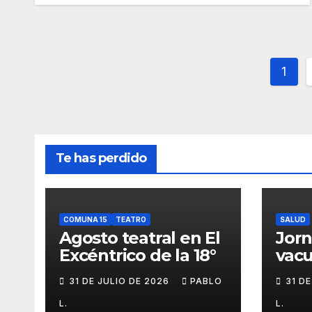
Pag
1
de
entr
Te has perdido
COMUNA 15
TEATRO
SALUD
Agosto teatral en El
Jor
Excéntrico de la 18°
vacu
buca
31 DE JULIO DE 2026
PABLO
31 D
L.
L.