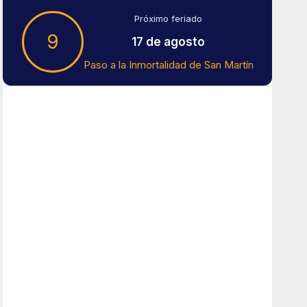
Próximo feriado
9
17 de agosto
Paso a la Inmortalidad de San Martín
Tiempo En Buenos Aires
Buenos Aires
13
°C
Lluvia Ligera
Amanecer:
7:42 am
Atardecer:
6:15 pm