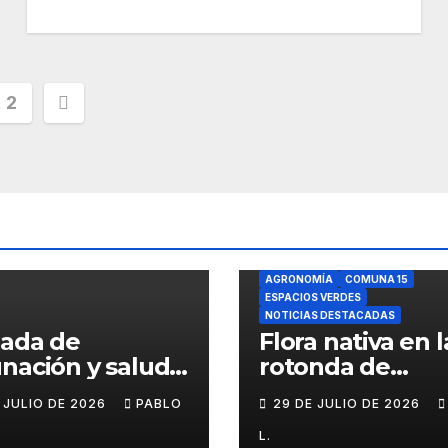
inación
2
adas
AGRONOMÍA
COMUNA 15
ESPACIOS VERDES
NOTICIAS DESTACADAS
nada de
Flora nativa en l
nación y salud
rotonda de
l para chicos
Agronomía
E JULIO DE 2026
PABLO
29 DE JULIO DE 2026
L.