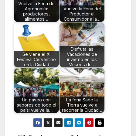
Vuelve la Feria de
Agronomía:
Vuelve la Feria del
productores,
Productor al
alimentos…
Consumidor a la…
Disfruta las
Se viene el XI
Vacaciones de
Festival Cervantino
invierno en los
en la Ciudad
Museos de…
Un paseo con
La feria Sabe la
sabores de todo el
Tierra vuelve a
país: vuelve la…
recorrer la Ciudad…