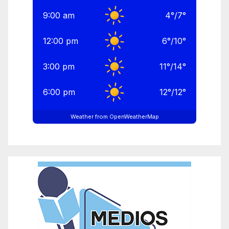
9:00 am
4
°
/
7
°
12:00 pm
6
°
/
10
°
3:00 pm
11
°
/
14
°
6:00 pm
12
°
/
12
°
Weather from OpenWeatherMap