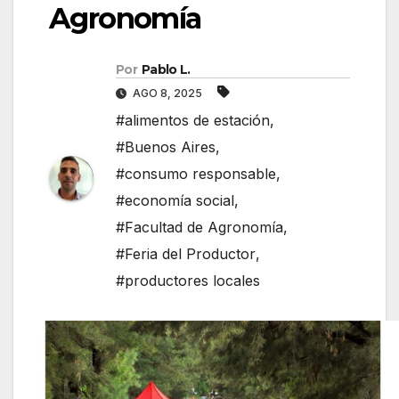
Agronomía
Por
Pablo L.
AGO 8, 2025
#alimentos de estación
,
#Buenos Aires
,
#consumo responsable
,
#economía social
,
#Facultad de Agronomía
,
#Feria del Productor
,
#productores locales