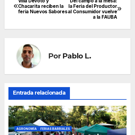
Villa Devoto y
Del campo a la mesa:
Navegación
Chacarita reciben la
la Feria del Productor
feria Nuevos Sabores
al Consumidor vuelve
de
a la FAUBA
entradas
Por
Pablo L.
Entrada relacionada
AGRONOMÍA
FERIAS BARRIALES