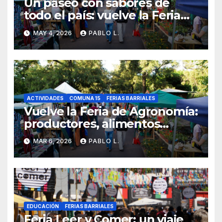
Un paseo con sabores de
todo el país: vuelve la Feria
de Agronomía con entrada
MAY 4, 2026
PABLO L.
gratuita
ACTIVIDADES
COMUNA 15
FERIAS BARRIALES
Vuelve la Feria de Agronomía:
productores, alimentos
regionales y actividades para
MAR 6, 2026
PABLO L.
toda la familia
EDUCACIÓN
FERIAS BARRIALES
Feria Leer y Comer: un viaje