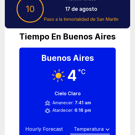
10
17 de agosto
Paso a la Inmortalidad de San Martín
Tiempo En Buenos Aires
Buenos Aires
4
°C
Cielo Claro
Amanecer:
7:41 am
Atardecer:
6:16 pm
Hourly Forecast