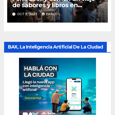
de sabores y libros en
Chacarita
OCT 2, 2025
PABLO L.
BAX, La Inteligencia Artificial De La Ciudad