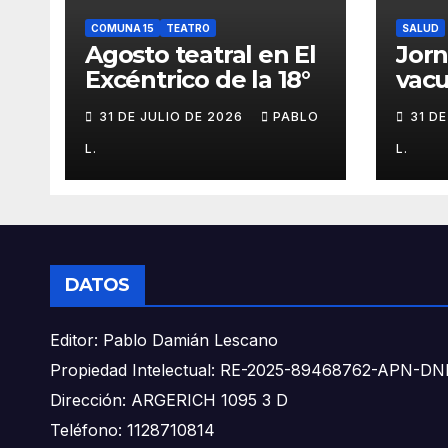
COMUNA 15
TEATRO
SALUD
Agosto teatral en El
Jor
Excéntrico de la 18°
vacu
buca
31 DE JULIO DE 2026
PABLO
31 D
L.
L.
DATOS
Editor: Pablo Damián Lescano
Propiedad Intelectual: RE-2025-89468762-APN-
Dirección: ARGERICH 1095 3 D
Teléfono: 1128710814