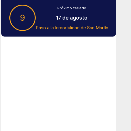
Próximo feriado
9
17 de agosto
Paso a la Inmortalidad de San Martín
Tiempo En Buenos Aires
Buenos Aires
14
°C
Nubes
Amanecer:
7:43 am
Atardecer:
6:15 pm