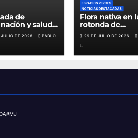
ESPACIOS VERDES
NOTICIAS DESTACADAS
nada de
Flora nativa en l
nación y salud
rotonda de
l para chicos
Agronomía
E JULIO DE 2026
PABLO
29 DE JULIO DE 2026
L.
DNDA#MJ