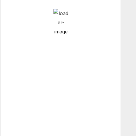
Hourly Forecast
12:00 am
14
°
/
14
°
3:00 am
14
°
/
14
°
6:00 am
13
°
/
14
°
9:00 am
13
°
/
13
°
Weather from OpenWeatherMap