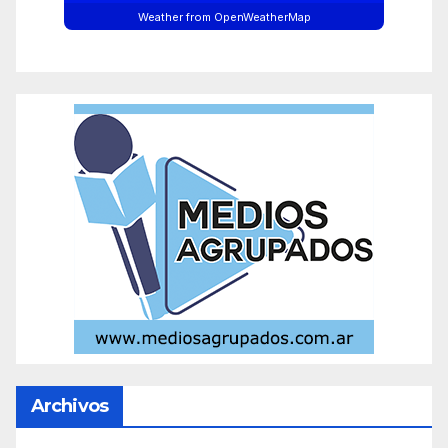
Weather from OpenWeatherMap
Archivos