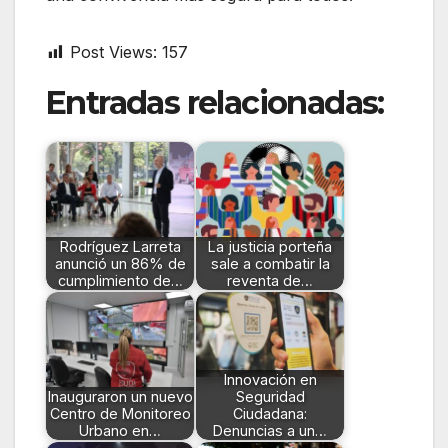
Post Views:
157
Entradas relacionadas:
Rodríguez Larreta
La justicia porteña
anunció un 86% de
sale a combatir la
cumplimiento de…
reventa de…
Innovación en
Inauguraron un nuevo
Seguridad
Centro de Monitoreo
Ciudadana:
Urbano en…
Denuncias a un…