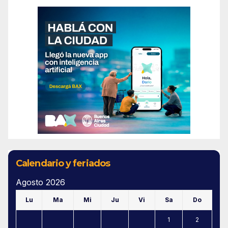
Calendario y feriados
Agosto 2026
Lu
Ma
Mi
Ju
Vi
Sa
Do
1
2