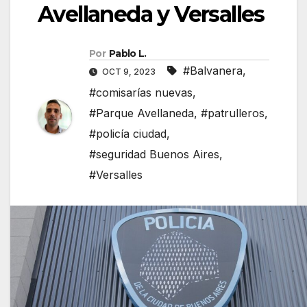
Avellaneda y Versalles
Por
Pablo L.
#Balvanera
,
OCT 9, 2023
#comisarías nuevas
,
#Parque Avellaneda
,
#patrulleros
,
#policía ciudad
,
#seguridad Buenos Aires
,
#Versalles