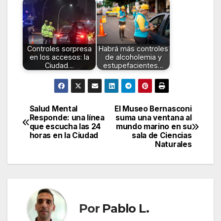
Controles sorpresa
Habrá más controles
en los accesos: la
de alcoholemia y
Ciudad…
estupefacientes…
Salud Mental
El Museo Bernasconi
Navegación
Responde: una línea
suma una ventana al
que escucha las 24
mundo marino en su
de
horas en la Ciudad
sala de Ciencias
Naturales
entradas
Por
Pablo L.