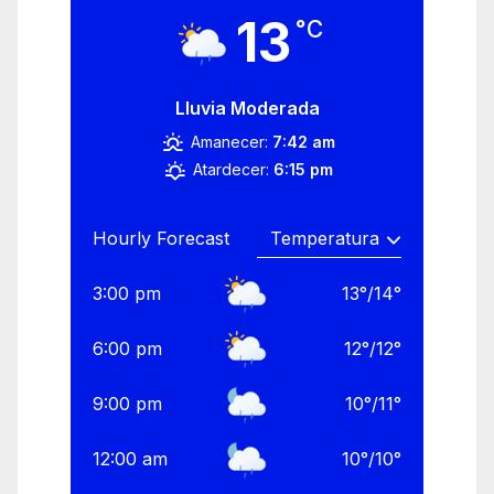
13
°C
Lluvia Moderada
Amanecer:
7:42 am
Atardecer:
6:15 pm
Hourly Forecast
3:00 pm
13
°
/
14
°
6:00 pm
12
°
/
12
°
9:00 pm
10
°
/
11
°
12:00 am
10
°
/
10
°