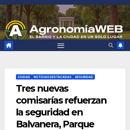
Saltar
al
contenido
CIUDAD
NOTICIAS DESTACADAS
SEGURIDAD
Tres nuevas
comisarías refuerzan
la seguridad en
Balvanera, Parque