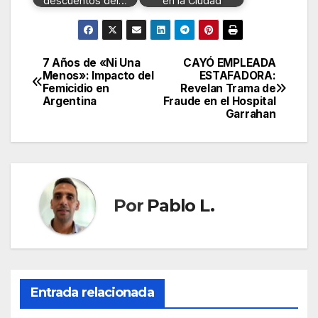
descuentos del…
en la Ciudad
7 Años de «Ni Una
CAYÓ EMPLEADA
Navegación
Menos»: Impacto del
ESTAFADORA:
Femicidio en
Revelan Trama de
de
Argentina
Fraude en el Hospital
Garrahan
entradas
Por
Pablo L.
Entrada relacionada