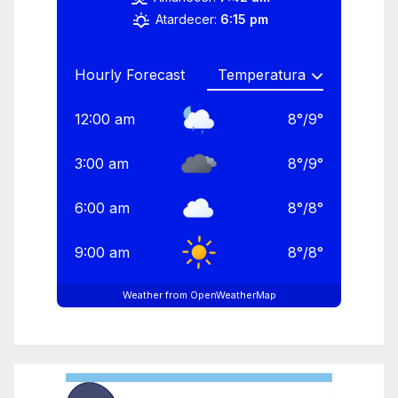
Atardecer:
6:15 pm
Hourly Forecast
12:00 am
8
°
/
9
°
3:00 am
8
°
/
9
°
6:00 am
8
°
/
8
°
9:00 am
8
°
/
8
°
Weather from OpenWeatherMap