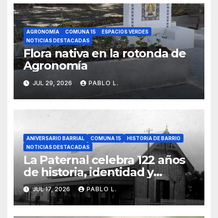
AGRONOMÍA
COMUNA 15
ESPACIOS VERDES
NOTICIAS DESTACADAS
Flora nativa en la rotonda de
Agronomía
JUL 29, 2026
PABLO L.
ANIVERSARIO BARRIAL
COMUNA 15
HISTORIA DE BARRIO
NOTICIAS DESTACADAS
La Paternal celebra 122 años
de historia, identidad y
memoria barrial
JUL 17, 2026
PABLO L.