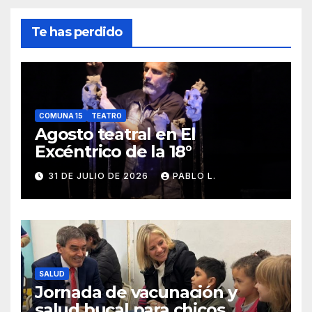
Te has perdido
COMUNA 15
TEATRO
Agosto teatral en El
Excéntrico de la 18°
31 DE JULIO DE 2026
PABLO L.
SALUD
Jornada de vacunación y
salud bucal para chicos