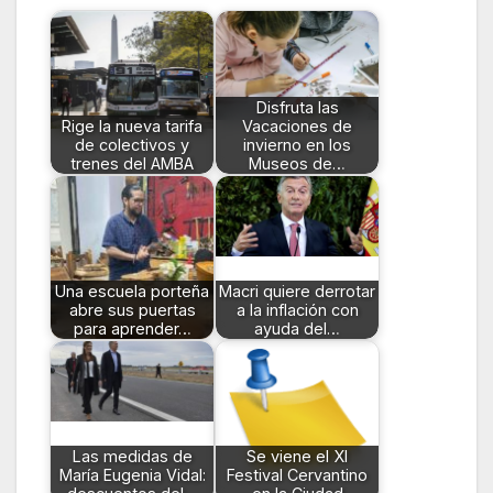
Disfruta las
Rige la nueva tarifa
Vacaciones de
de colectivos y
invierno en los
trenes del AMBA
Museos de…
Una escuela porteña
Macri quiere derrotar
abre sus puertas
a la inflación con
para aprender…
ayuda del…
Las medidas de
Se viene el XI
María Eugenia Vidal:
Festival Cervantino