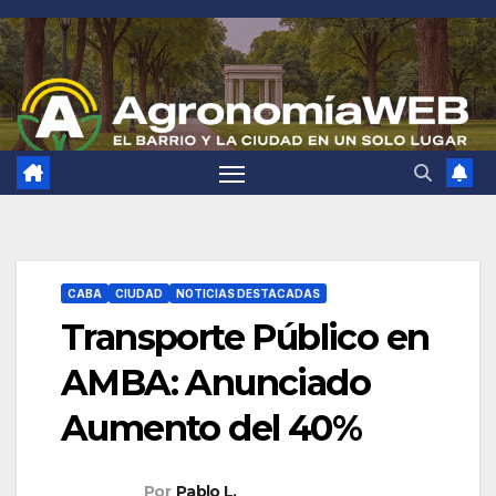
Saltar
al
contenido
CABA
CIUDAD
NOTICIAS DESTACADAS
Transporte Público en
AMBA: Anunciado
Aumento del 40%
Por
Pablo L.