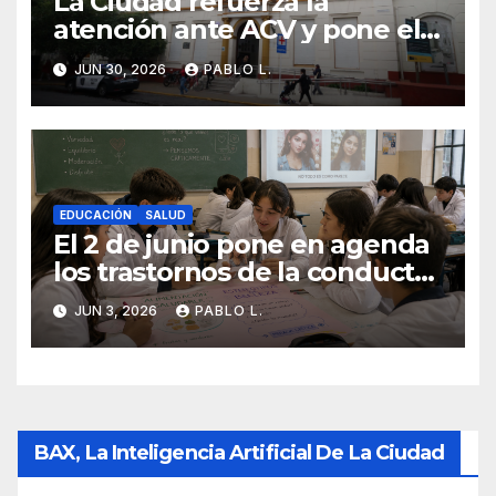
La Ciudad refuerza la
atención ante ACV y pone el
foco en la prevención
JUN 30, 2026
PABLO L.
EDUCACIÓN
SALUD
El 2 de junio pone en agenda
los trastornos de la conducta
alimentaria
JUN 3, 2026
PABLO L.
BAX, La Inteligencia Artificial De La Ciudad