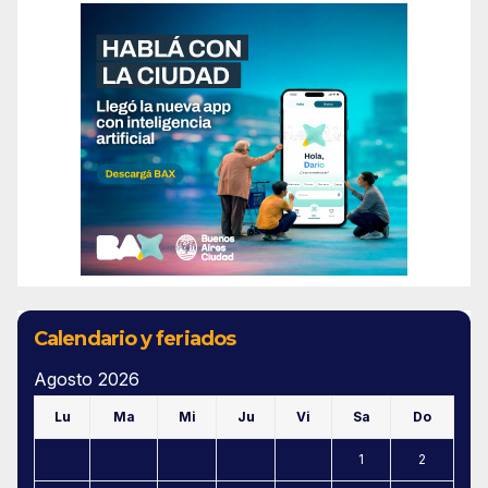
Calendario y feriados
Agosto 2026
Lu
Ma
Mi
Ju
Vi
Sa
Do
1
2