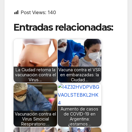
Post Views:
140
Entradas relacionadas:
La Ciudad retoma la
Vacuna contra el VSR
vacunación contra el
en embarazadas: la
Virus…
Ciudad…
Aumento de casos
Vacunación contra el
de COVID-19 en
Virus Sincicial
Argentina:
Respiratorio:…
¿estamos…