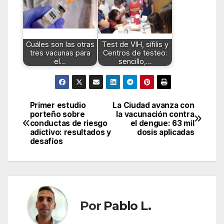
Cuáles son las otras
Test de VIH, sífilis y
tres vacunas para
Centros de testeo:
el…
sencillo,…
Primer estudio
La Ciudad avanza con
Navegación
porteño sobre
la vacunación contra
conductas de riesgo
el dengue: 63 mil
de
adictivo: resultados y
dosis aplicadas
desafíos
entradas
Por
Pablo L.