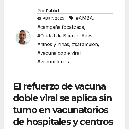
Por
Pablo L.
#AMBA
,
ABR 7, 2025
#campaña focalizada
,
#Ciudad de Buenos Aires
,
#niños y niñas
,
#sarampión
,
#vacuna doble viral
,
#vacunatorios
El refuerzo de vacuna
doble viral se aplica sin
turno en vacunatorios
de hospitales y centros