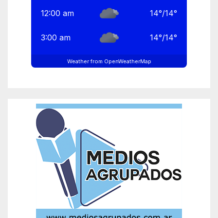
12:00 am
14
°
/
14
°
3:00 am
14
°
/
14
°
Weather from OpenWeatherMap