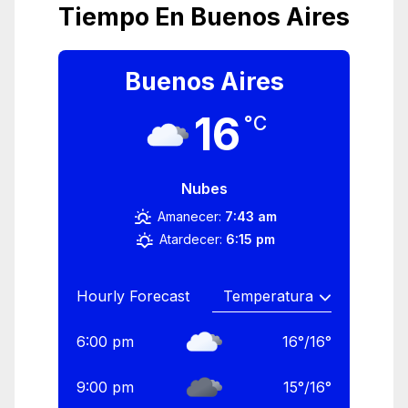
Tiempo En Buenos Aires
Buenos Aires
16
°C
Nubes
Amanecer:
7:43 am
Atardecer:
6:15 pm
Hourly Forecast
6:00 pm
16
°
/
16
°
9:00 pm
15
°
/
16
°