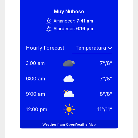
Muy Nuboso
Amanecer:
7:41 am
Atardecer:
6:16 pm
Hourly Forecast
3:00 am
7
°
/
8
°
6:00 am
7
°
/
8
°
9:00 am
8
°
/
8
°
12:00 pm
11
°
/
11
°
Weather from OpenWeatherMap