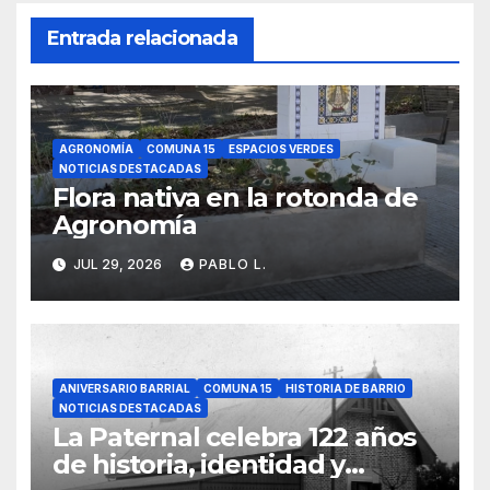
Entrada relacionada
AGRONOMÍA
COMUNA 15
ESPACIOS VERDES
NOTICIAS DESTACADAS
Flora nativa en la rotonda de
Agronomía
JUL 29, 2026
PABLO L.
ANIVERSARIO BARRIAL
COMUNA 15
HISTORIA DE BARRIO
NOTICIAS DESTACADAS
La Paternal celebra 122 años
de historia, identidad y