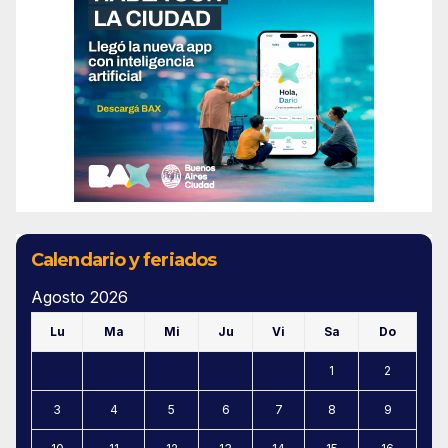
Calendario y feriados
Agosto 2026
Lu
Ma
Mi
Ju
Vi
Sa
Do
1
2
3
4
5
6
7
8
9