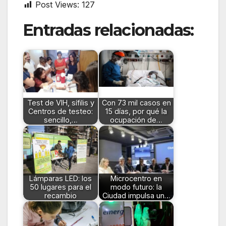
Post Views:
127
Entradas relacionadas:
Test de VIH, sífilis y
Con 73 mil casos en
Centros de testeo:
15 días, por qué la
sencillo,…
ocupación de…
Lámparas LED: los
Microcentro en
50 lugares para el
modo futuro: la
recambio
Ciudad impulsa un…