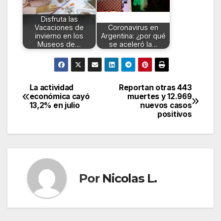
Disfruta las
Vacaciones de
Coronavirus en
invierno en los
Argentina: ¿por qué
Museos de…
se aceleró la…
La actividad
Reportan otras 443
Navegación
económica cayó
muertes y 12.969
13,2% en julio
nuevos casos
de
positivos
entradas
Por
Nicolas L.