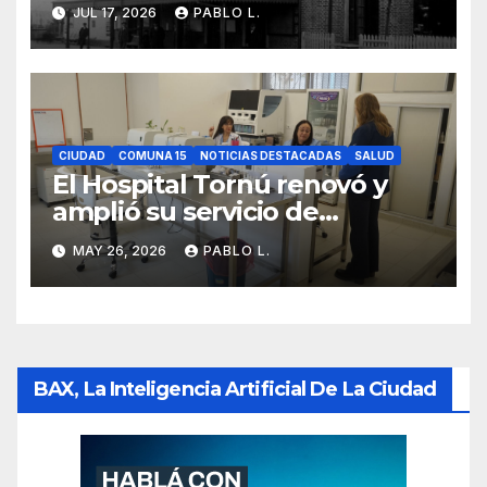
memoria barrial
JUL 17, 2026
PABLO L.
CIUDAD
COMUNA 15
NOTICIAS DESTACADAS
SALUD
El Hospital Tornú renovó y
amplió su servicio de
Anatomía Patológica en
MAY 26, 2026
PABLO L.
Parque Chas
BAX, La Inteligencia Artificial De La Ciudad