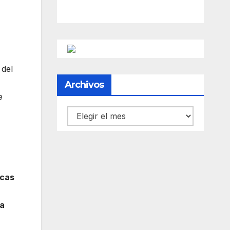
 del
Archivos
e
Archivos
icas
a