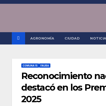
Saltar
al
contenido
AGRONOMÍA
CIUDAD
NOTICI
COMUNA 15
FAUBA
Reconocimiento nac
destacó en los Pre
2025