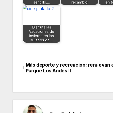
sencillo,…
recambio
en t
Disfruta las
Vacaciones de
invierno en los
Museos de…
Más deporte y recreación: renuevan e
Navegación
Parque Los Andes II
de
entradas