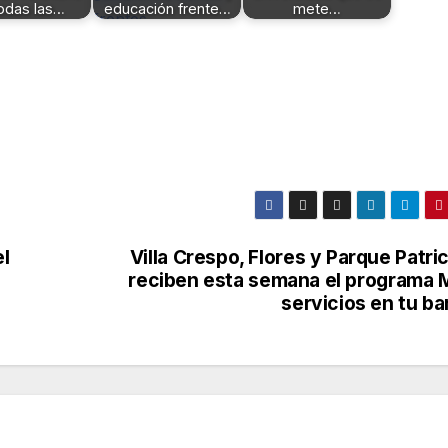
odas las…
educación frente…
mete…
l
Villa Crespo, Flores y Parque Patri
reciben esta semana el programa 
servicios en tu ba