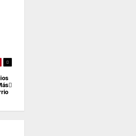
cios
Más
rrio