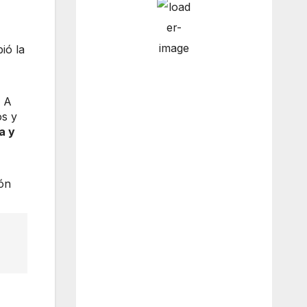
ió la
6:00 am
14
°
/
14
°
. A
os y
9:00 am
14
°
/
14
°
a y
12:00
ión
14
°
/
14
°
pm
3:00 pm
15
°
/
15
°
Weather from OpenWeatherMap