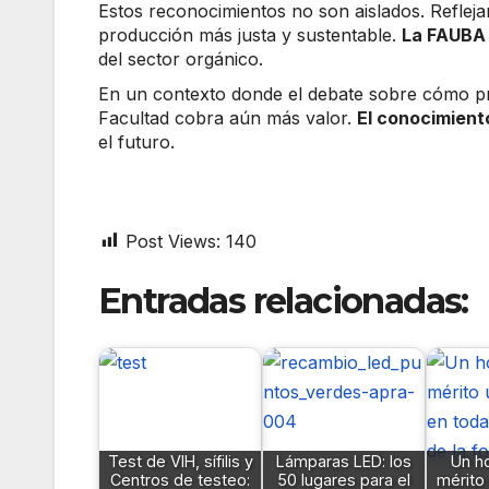
Estos reconocimientos no son aislados. Refle
producción más justa y sustentable.
La FAUBA 
del sector orgánico.
En un contexto donde el debate sobre cómo pro
Facultad cobra aún más valor.
El conocimient
el futuro.
Post Views:
140
Entradas relacionadas:
Test de VIH, sífilis y
Lámparas LED: los
Un h
Centros de testeo:
50 lugares para el
mérito 