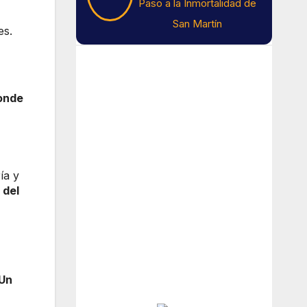
Paso a la Inmortalidad de
San Martín
es.
Tiempo En Buenos
Aires
onde
Buenos Aires
14
°C
ía y
 del
Lluvia Ligera
Amanecer:
7:43 am
Atardecer:
6:15 pm
Un
Hourly Forecast