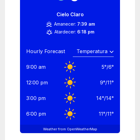
Cielo Claro
Amanecer:
7:39 am
Atardecer:
6:18 pm
Hourly Forecast
9:00 am
5
°
/
6
°
12:00 pm
9
°
/
11
°
3:00 pm
14
°
/
14
°
6:00 pm
11
°
/
11
°
Weather from OpenWeatherMap