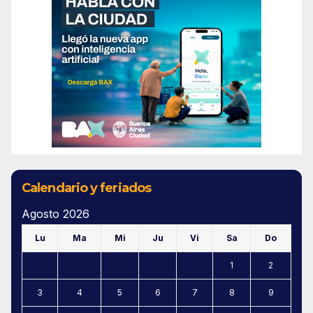
Calendario y feriados
Agosto 2026
Lu
Ma
Mi
Ju
Vi
Sa
Do
1
2
3
4
5
6
7
8
9