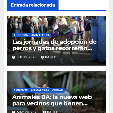
Entrada relacionada
ADOPCIÓN
ANIMALES BA
Las jornadas de adopción de
perros y gatos recorrerán
distintos barrios con
JUL 10, 2026
PABLO L.
actividades todos los sábados
AMBIENTE
ANIMALES BA
CIUDAD
Animales BA: la nueva web
para vecinos que tienen
perros y gatos en la Ciudad
MAY 29, 2026
PABLO L.