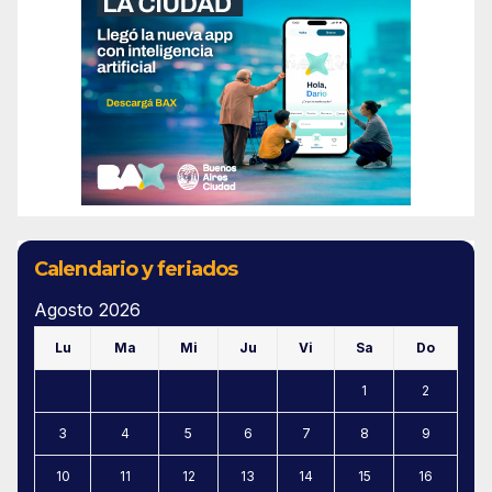
Calendario y feriados
Agosto 2026
Lu
Ma
Mi
Ju
Vi
Sa
Do
1
2
3
4
5
6
7
8
9
10
11
12
13
14
15
16