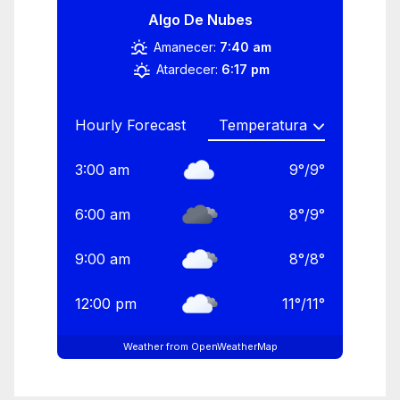
Algo De Nubes
Amanecer:
7:40 am
Atardecer:
6:17 pm
Hourly Forecast
3:00 am
9
°
/
9
°
6:00 am
8
°
/
9
°
9:00 am
8
°
/
8
°
12:00 pm
11
°
/
11
°
Weather from OpenWeatherMap