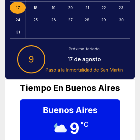
17
18
19
20
21
22
23
24
25
26
27
28
29
30
31
Próximo feriado
9
17 de agosto
Paso a la Inmortalidad de San Martín
Tiempo En Buenos Aires
Buenos Aires
9
°C