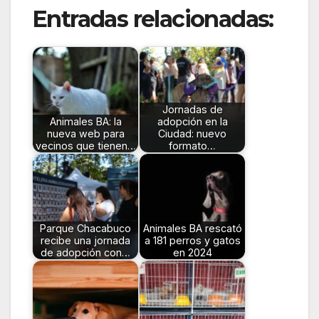
Entradas relacionadas:
Jornadas de
Animales BA: la
adopción en la
nueva web para
Ciudad: nuevo
vecinos que tienen…
formato…
Parque Chacabuco
Animales BA rescató
recibe una jornada
a 181 perros y gatos
de adopción con…
en 2024