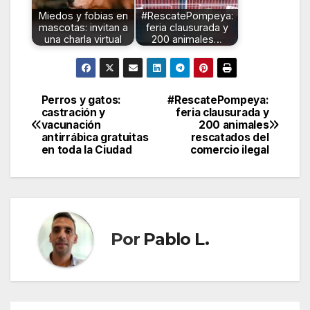
Miedos y fobias en
#RescatePompeya:
mascotas: invitan a
feria clausurada y
una charla virtual
200 animales…
Perros y gatos:
#RescatePompeya:
Navegación
castración y
feria clausurada y
vacunación
200 animales
de
antirrábica gratuitas
rescatados del
en toda la Ciudad
comercio ilegal
entradas
Por
Pablo L.