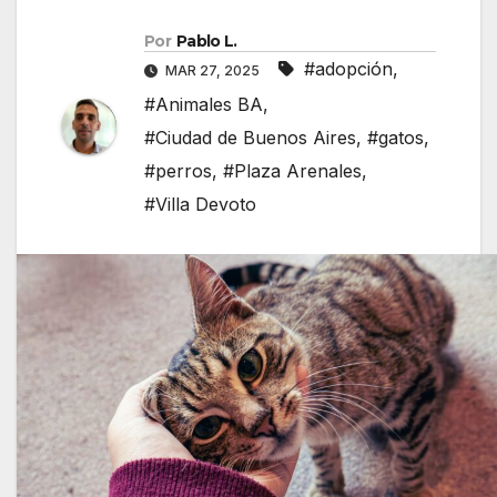
Por
Pablo L.
#adopción
,
MAR 27, 2025
#Animales BA
,
#Ciudad de Buenos Aires
,
#gatos
,
#perros
,
#Plaza Arenales
,
#Villa Devoto