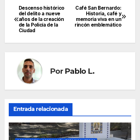
Descenso histórico
Café San Bernardo:
Navegación
del delito a nueve
Historia, café y
años de la creación
memoria viva en un
de
de la Policía de la
rincón emblemático
Ciudad
entradas
Por
Pablo L.
Entrada relacionada