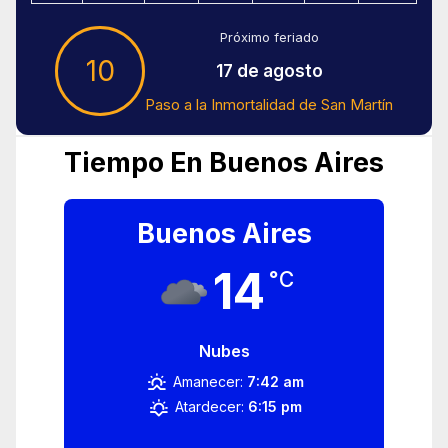
Próximo feriado
10
17 de agosto
Paso a la Inmortalidad de San Martín
Tiempo En Buenos Aires
Buenos Aires
14
°C
Nubes
Amanecer:
7:42 am
Atardecer:
6:15 pm