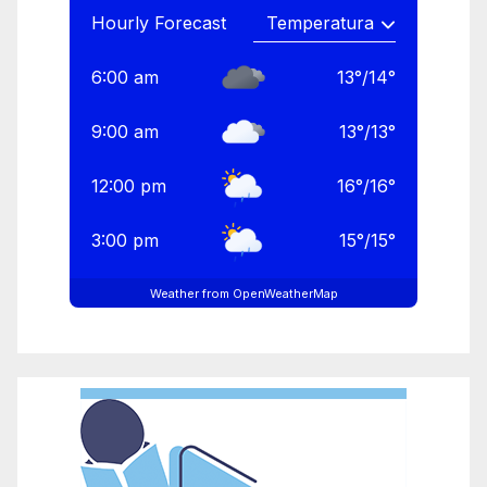
Hourly Forecast
6:00 am
13
°
/
14
°
9:00 am
13
°
/
13
°
12:00 pm
16
°
/
16
°
3:00 pm
15
°
/
15
°
Weather from OpenWeatherMap