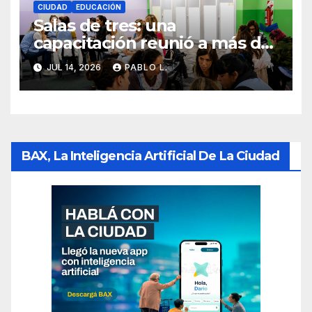
CIUDAD
EDUCACIÓN
Salas de tres: una
capacitación reunió a más de
mil docentes porteños
JUL 14, 2026
PABLO L.
BAX, La Inteligencia Artificial De La Ciudad