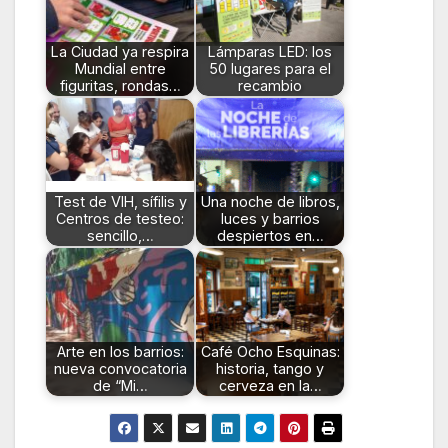
La Ciudad ya respira
Lámparas LED: los
Mundial entre
50 lugares para el
figuritas, rondas…
recambio
Test de VIH, sífilis y
Una noche de libros,
Centros de testeo:
luces y barrios
sencillo,…
despiertos en…
Arte en los barrios:
Café Ocho Esquinas:
nueva convocatoria
historia, tango y
de “Mi…
cerveza en la…