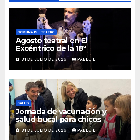
COMUNA 15
TEATRO
Agosto teatral en El
Excéntrico de la 18°
31 DE JULIO DE 2026
PABLO L.
SALUD
Jornada de vacunación y
salud bucal para chicos
31 DE JULIO DE 2026
PABLO L.