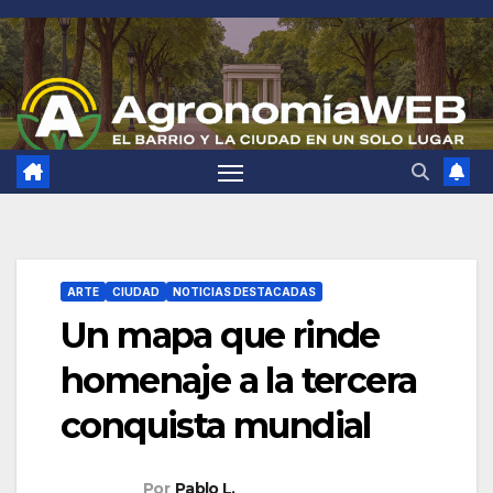
Saltar
al
contenido
ARTE
CIUDAD
NOTICIAS DESTACADAS
Un mapa que rinde
homenaje a la tercera
conquista mundial
Por
Pablo L.