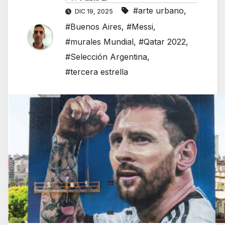
#arte urbano
,
DIC 19, 2025
#Buenos Aires
,
#Messi
,
#murales Mundial
,
#Qatar 2022
,
#Selección Argentina
,
#tercera estrella