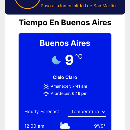
Paso a la Inmortalidad de San Martín
Tiempo En Buenos Aires
Buenos Aires
9
°C
Cielo Claro
Amanecer:
7:41 am
Atardecer:
6:16 pm
Hourly Forecast
12:00 am
9
°
/
9
°