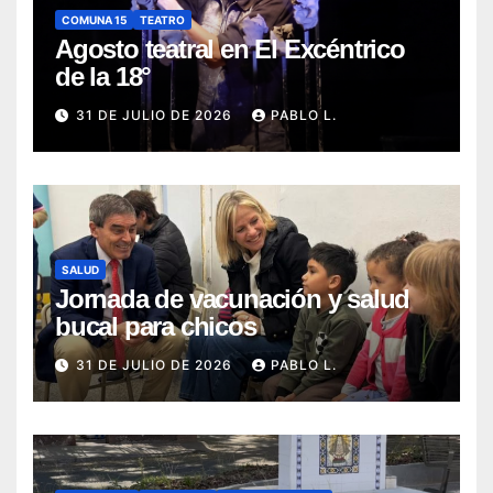
COMUNA 15
TEATRO
Agosto teatral en El Excéntrico
de la 18°
31 DE JULIO DE 2026
PABLO L.
SALUD
Jornada de vacunación y salud
bucal para chicos
31 DE JULIO DE 2026
PABLO L.