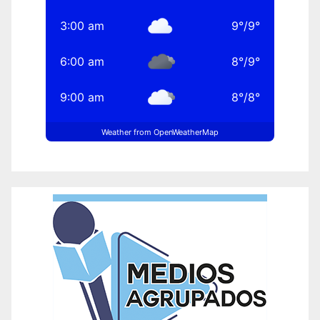
3:00 am
9
°
/
9
°
6:00 am
8
°
/
9
°
9:00 am
8
°
/
8
°
Weather from OpenWeatherMap