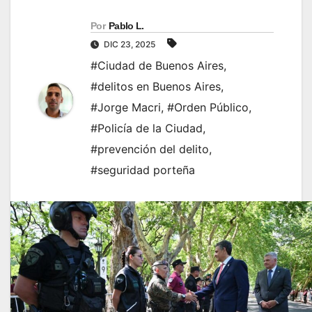
Por
Pablo L.
DIC 23, 2025
#Ciudad de Buenos Aires
,
#delitos en Buenos Aires
,
#Jorge Macri
,
#Orden Público
,
#Policía de la Ciudad
,
#prevención del delito
,
#seguridad porteña