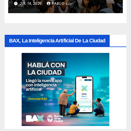
porteños
JUL 14, 2026
PABLO L.
BAX, La Inteligencia Artificial De La Ciudad