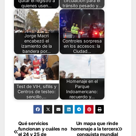
quitar el registro a
circulación para el
quienes usen…
tránsito pesado y…
Jorge Macri
encabezó el
Controles sorpresa
izamiento de la
en los accesos: la
bandera por…
Ciudad…
Homenaje en el
Test de VIH, sífilis y
Parque
Centros de testeo:
Indoamericano:
sencillo,…
recuerdo y…
Qué servicios
Un mapa que rinde
Navegación
funcionan y cuáles no
homenaje a la tercera
el 24 y 25 de
conquista mundial